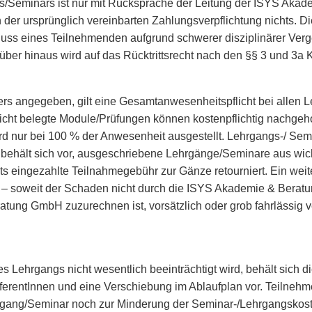
/Seminars ist nur mit Rücksprache der Leitung der ISYS Aka
n der ursprünglich vereinbarten Zahlungsverpflichtung nichts.
uss eines Teilnehmenden aufgrund schwerer disziplinärer Ver
rüber hinaus wird auf das Rücktrittsrecht nach den §§ 3 und 3
ers angegeben, gilt eine Gesamtanwesenheitspflicht bei allen
cht belegte Module/Prüfungen können kostenpflichtig nachgeho
d nur bei 100 % der Anwesenheit ausgestellt. Lehrgangs-/ Se
ehält sich vor, ausgeschriebene Lehrgänge/Seminare aus wic
eits eingezahlte Teilnahmegebühr zur Gänze retourniert. Ein wei
– soweit der Schaden nicht durch die ISYS Akademie & Berat
tung GmbH zuzurechnen ist, vorsätzlich oder grob fahrlässig v
 Lehrgangs nicht wesentlich beeinträchtigt wird, behält sich
rentInnen und eine Verschiebung im Ablaufplan vor. Teilneh
rgang/Seminar noch zur Minderung der Seminar-/Lehrgangskost