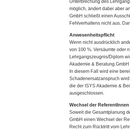
Unterbrechung des Lehrgangs
möglich, ändert dabei aber a
GmbH schließt einen Ausschl
Fehlverhaltens nicht aus. Da
Anwesenheitspflicht
Wenn nicht ausdrücklich and
von 100 %. Versäumte oder ni
Lehrgangszeugnis/Diplom wir
Akademie & Beratung GmbH b
In diesem Fall wird eine ber
Schadenersatzanspruch wird 
die der ISYS Akademie & Bera
ausgeschlossen.
Wechsel der ReferentInnen
Soweit die Gesamtplanung des
GmbH einen Wechsel der Refe
Recht zum Rücktritt vom Leh