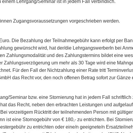
einem Lehrgang/Seminar ist in jedem Fall verbindlich.
önnen Zugangsvoraussetzungen vorgeschrieben werden.
n Euro. Die Bezahlung der Teilnahmegebühr kann erfolgt per B
lung gewünscht wird, hat der/die LehrgangswerberIn bei Anm
ten Zahlungsmodalität und des Zahlungstermins bildet eine wes
er Zahlungsverzögerung um mehr als 30 Tage wird eine Mahng
net. Für den Fall der Nichtzahlung einer Rate tritt Terminverlus
bH das Recht vor, den noch offenen Betrag sofort zur Gänze 
ang/Seminar bzw. eine Stornierung hat in jedem Fall schriftlich
t das Recht, neben den erbrachten Leistungen und aufgelau
Bei vorzeitigem Rücktritt der teilnehmenden Person mit gültige
 ist eine Stornogebühr von € 180,- zu entrichten. Bei Stornier
tergebühr zu entrichten oder eine/n geeignete/n Ersatzteilnehm