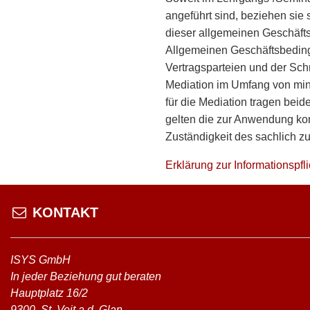
angeführt sind, beziehen sie
dieser allgemeinen Geschäfts
Allgemeinen Geschäftsbeding
Vertragsparteien und der Schri
Mediation im Umfang von min
für die Mediation tragen beid
gelten die zur Anwendung ko
Zuständigkeit des sachlich z
Erklärung zur Informatio
KONTAKT
ISYS GmbH
In jeder Beziehung gut beraten
Hauptplatz 16/2
9300
St. Veit a.d. Glan