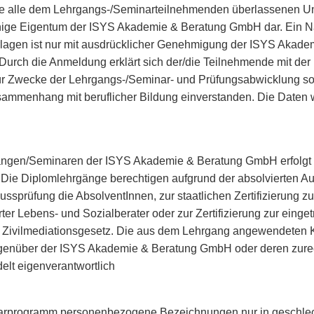
ie alle dem Lehrgangs-/Seminarteilnehmenden überlassenen U
einige Eigentum der ISYS Akademie & Beratung GmbH dar. Ein N
terlagen ist nur mit ausdrücklicher Genehmigung der ISYS Aka
 Durch die Anmeldung erklärt sich der/die Teilnehmende mit der
r Zwecke der Lehrgangs-/Seminar- und Prüfungsabwicklung so
sammenhang mit beruflicher Bildung einverstanden. Die Daten w
ngen/Seminaren der ISYS Akademie & Beratung GmbH erfolgt fre
 Die Diplomlehrgänge berechtigen aufgrund der absolvierten A
ussprüfung die AbsolventInnen, zur staatlichen Zertifizierung z
ter Lebens- und Sozialberater oder zur Zertifizierung zur eing
 Zivilmediationsgesetz. Die aus dem Lehrgang angewendeten 
genüber der ISYS Akademie & Beratung GmbH oder deren zure
lt eigenverantwortlich
arprogramm personenbezogene Bezeichnungen nur in geschlec