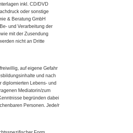
nterlagen inkl. CD/DVD
achdruck oder sonstige
demie & Beratung GmbH
 Be- und Verarbeitung der
wie mit der Zusendung
erden nicht an Dritte
iwillig, auf eigene Gefahr
usbildungsinhalte und nach
ur diplomierten Lebens- und
etragenen Mediatorin/zum
Kenntnisse begründen dabei
chenbaren Personen. Jede/r
htsspezifischer Form