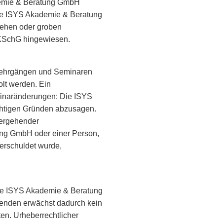
demie & Beratung GmbH
 Die ISYS Akademie & Beratung
gehen oder groben
a KSchG hingewiesen.
 Lehrgängen und Seminaren
lt werden. Ein
minaränderungen: Die ISYS
htigen Gründen abzusagen.
tergehender
ung GmbH oder einer Person,
erschuldet wurde,
 die ISYS Akademie & Beratung
menden erwächst dadurch kein
en. Urheberrechtlicher