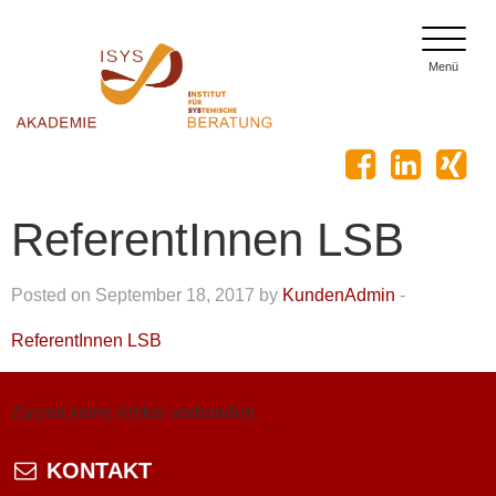
toggle
menu
Menü
ReferentInnen LSB
Posted on September 18, 2017 by
KundenAdmin
-
ReferentInnen LSB
Zurzeit keine Artikel vorhanden.
KONTAKT