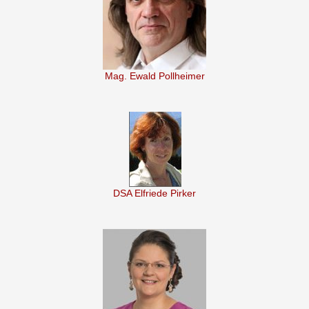
Mag. Ewald Pollheimer
DSA Elfriede Pirker